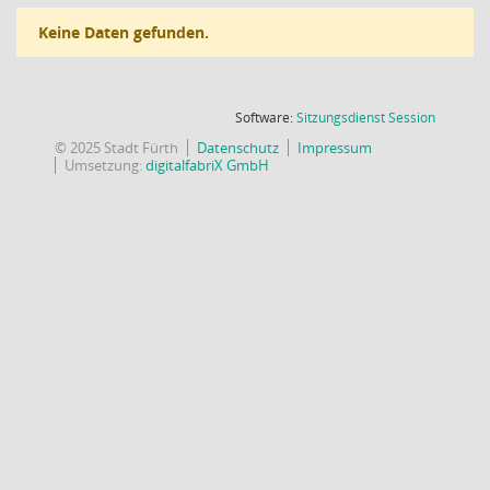
Keine Daten gefunden.
(Wird in
Software:
Sitzungsdienst
Session
© 2025 Stadt Fürth
Datenschutz
Impressum
Umsetzung:
digitalfabriX GmbH