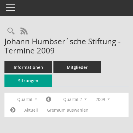
Toggle navigation
Rechercheauswahl
RSS-Feed
Johann Humbser´sche Stiftung -
Termine 2009
Informationen
Mitglieder
Sitzungen
Quartal
Quartal 2
2009
Aktuell
Gremium auswählen