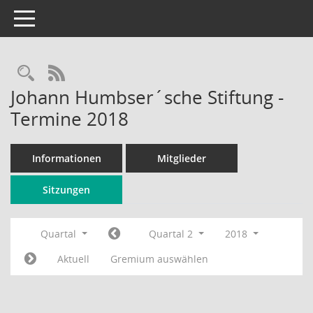
Toggle navigation
Rechercheauswahl
RSS-Feed
Johann Humbser´sche Stiftung -
Termine 2018
Informationen
Mitglieder
Sitzungen
Quartal
Quartal 2
2018
Aktuell
Gremium auswählen