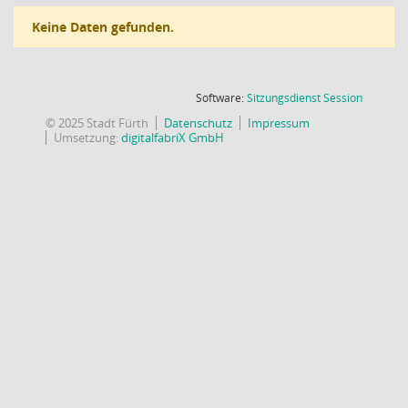
Keine Daten gefunden.
(Wird in
Software:
Sitzungsdienst
Session
© 2025 Stadt Fürth
Datenschutz
Impressum
Umsetzung:
digitalfabriX GmbH