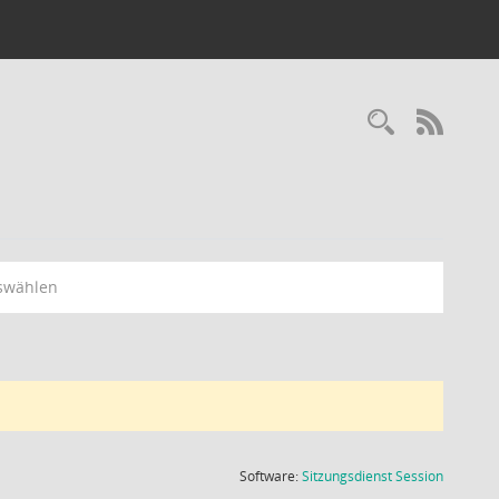
Recherc
RSS-
swählen
(Wird in
Software:
Sitzungsdienst
Session