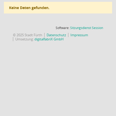
Keine Daten gefunden.
(Wird in
Software:
Sitzungsdienst
Session
© 2025 Stadt Fürth
Datenschutz
Impressum
Umsetzung:
digitalfabriX GmbH