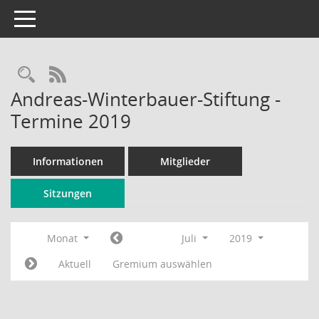
Toggle navigation
Rechercheauswahl
RSS-Feed
Andreas-Winterbauer-Stiftung -
Termine 2019
Informationen
Mitglieder
Sitzungen
Monat
Juli
2019
Aktuell
Gremium auswählen