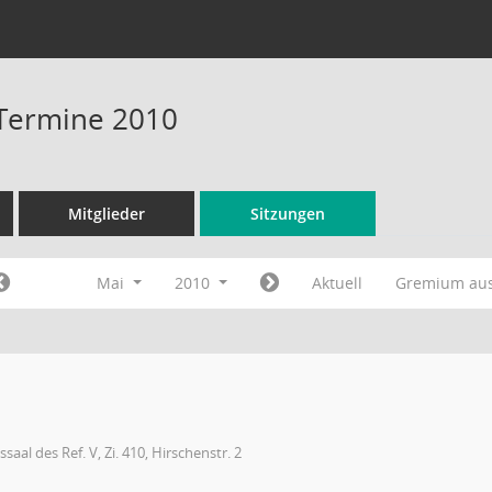
 Termine 2010
Mitglieder
Sitzungen
Mai
2010
Aktuell
Gremium au
ssaal des Ref. V, Zi. 410, Hirschenstr. 2