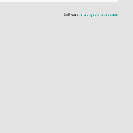
(Wird in
Software:
Sitzungsdienst
Session