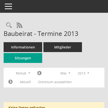
Toggle navigation
Rechercheauswahl
RSS-Feed
Baubeirat - Termine 2013
Informationen
Mitglieder
Sitzungen
Monat
Mai
2013
Aktuell
Gremium auswählen
Keine Daten gefunden.