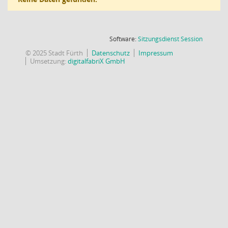
(Wird in
Software:
Sitzungsdienst
Session
© 2025 Stadt Fürth
Datenschutz
Impressum
Umsetzung:
digitalfabriX GmbH