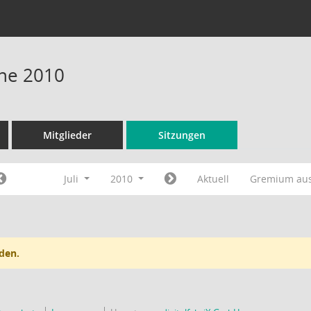
ine 2010
Mitglieder
Sitzungen
Juli
2010
Aktuell
Gremium au
den.