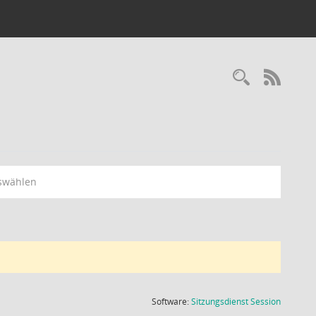
Recherc
RSS-
swählen
(Wird in
Software:
Sitzungsdienst
Session