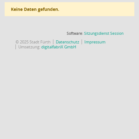
Keine Daten gefunden.
(Wird in
Software:
Sitzungsdienst
Session
© 2025 Stadt Fürth
Datenschutz
Impressum
Umsetzung:
digitalfabriX GmbH