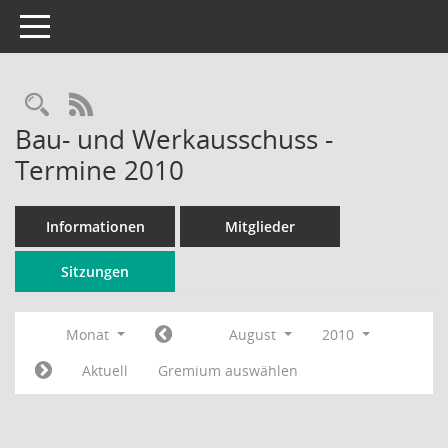
Toggle navigation
Rechercheauswahl
RSS-Feed
Bau- und Werkausschuss -
Termine 2010
Informationen
Mitglieder
Sitzungen
Monat
August
2010
Aktuell
Gremium auswählen