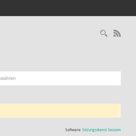
Recherc
RSS-
swählen
(Wird in
Software:
Sitzungsdienst
Session