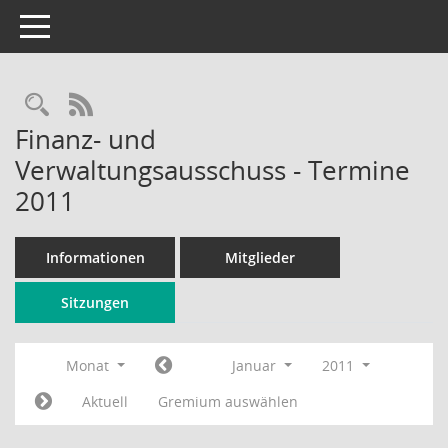
Toggle navigation
Rechercheauswahl
RSS-Feed
Finanz- und
Verwaltungsausschuss - Termine
2011
Informationen
Mitglieder
Sitzungen
Monat
Januar
2011
Aktuell
Gremium auswählen