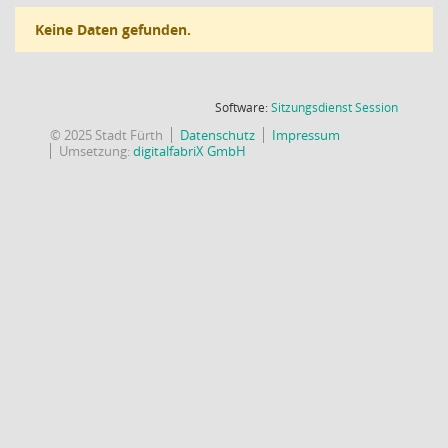
Keine Daten gefunden.
(Wird in
Software:
Sitzungsdienst
Session
© 2025 Stadt Fürth
Datenschutz
Impressum
Umsetzung:
digitalfabriX GmbH