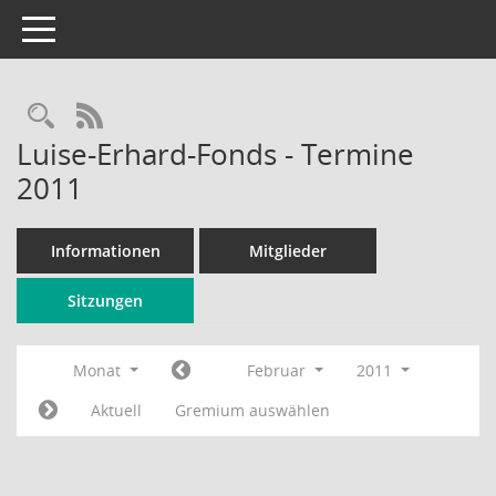
Toggle navigation
Rechercheauswahl
RSS-Feed
Luise-Erhard-Fonds - Termine
2011
Informationen
Mitglieder
Sitzungen
Monat
Februar
2011
Aktuell
Gremium auswählen