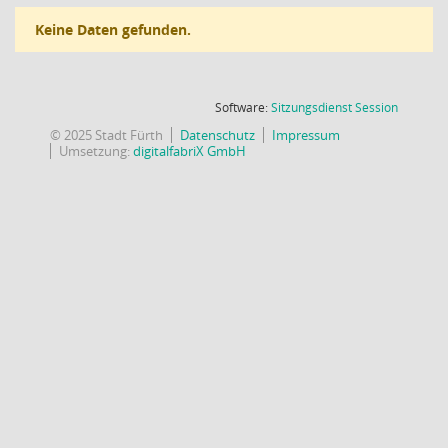
Keine Daten gefunden.
(Wird in
Software:
Sitzungsdienst
Session
© 2025 Stadt Fürth
Datenschutz
Impressum
Umsetzung:
digitalfabriX GmbH