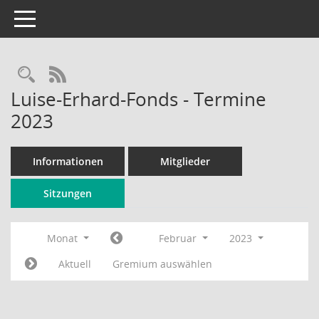
Toggle navigation
Rechercheauswahl
RSS-Feed
Luise-Erhard-Fonds - Termine
2023
Informationen
Mitglieder
Sitzungen
Monat
Februar
2023
Aktuell
Gremium auswählen