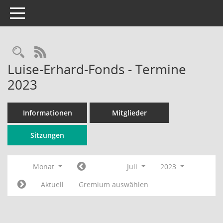
Toggle navigation
Rechercheauswahl
RSS-Feed
Luise-Erhard-Fonds - Termine
2023
Informationen
Mitglieder
Sitzungen
Monat
Juli
2023
Aktuell
Gremium auswählen