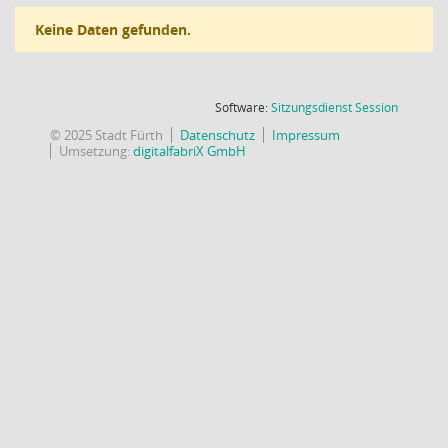
Keine Daten gefunden.
(Wird in
Software:
Sitzungsdienst
Session
© 2025 Stadt Fürth
Datenschutz
Impressum
Umsetzung:
digitalfabriX GmbH