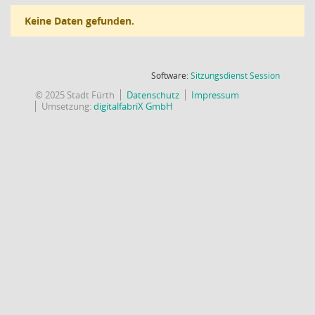
Keine Daten gefunden.
(Wird in
Software:
Sitzungsdienst
Session
© 2025 Stadt Fürth
Datenschutz
Impressum
Umsetzung:
digitalfabriX GmbH