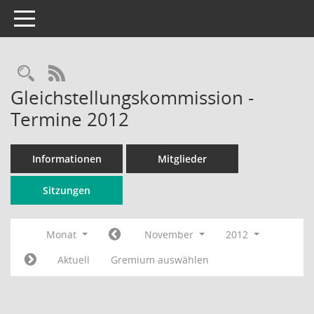
Toggle navigation
Rechercheauswahl
RSS-Feed
Gleichstellungskommission -
Termine 2012
Informationen
Mitglieder
Sitzungen
Monat
November
2012
Aktuell
Gremium auswählen