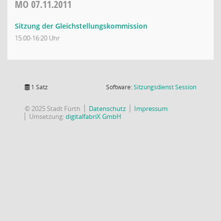
MO
07.11.2011
Sitzung der Gleichstellungskommission
15:00-16:20 Uhr
(Wird in
1 Satz
Software:
Sitzungsdienst
Session
© 2025 Stadt Fürth
Datenschutz
Impressum
Umsetzung:
digitalfabriX GmbH