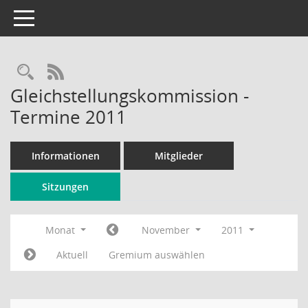
Toggle navigation
Rechercheauswahl
RSS-Feed
Gleichstellungskommission -
Termine 2011
Informationen
Mitglieder
Sitzungen
Monat
November
2011
Aktuell
Gremium auswählen