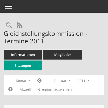
Toggle navigation
Rechercheauswahl
RSS-Feed
Gleichstellungskommission -
Termine 2011
Informationen
Mitglieder
Sitzungen
Monat
Februar
2011
Aktuell
Gremium auswählen