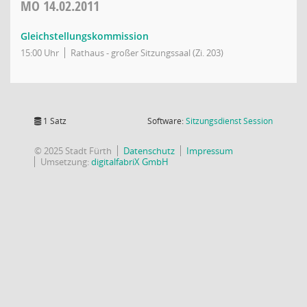
MO
14.02.2011
Gleichstellungskommission
15:00 Uhr
Rathaus - großer Sitzungssaal (Zi. 203)
(Wird in
1 Satz
Software:
Sitzungsdienst
Session
© 2025 Stadt Fürth
Datenschutz
Impressum
Umsetzung:
digitalfabriX GmbH