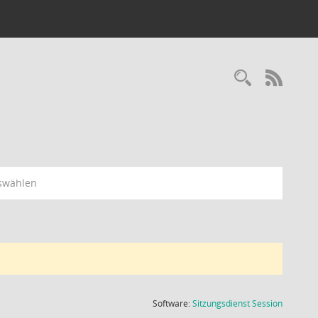
Recherc
RSS-
swählen
(Wird in
Software:
Sitzungsdienst
Session