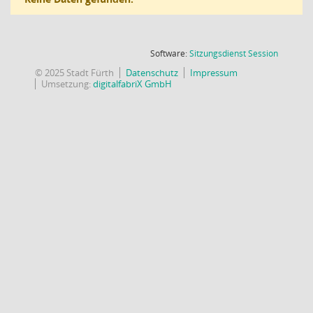
(Wird in
Software:
Sitzungsdienst
Session
© 2025 Stadt Fürth
Datenschutz
Impressum
Umsetzung:
digitalfabriX GmbH