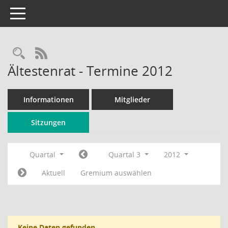
Toggle navigation
Rechercheauswahl
RSS-Feed
Ältestenrat - Termine 2012
Informationen
Mitglieder
Sitzungen
Quartal
Quartal 3
2012
Aktuell
Gremium auswählen
Keine Daten gefunden.