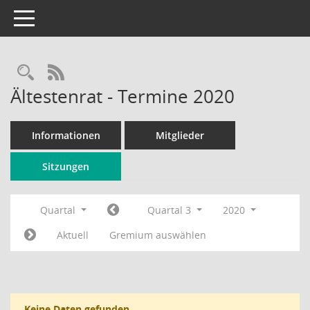
Toggle navigation
Rechercheauswahl
RSS-Feed
Ältestenrat - Termine 2020
Informationen
Mitglieder
Sitzungen
Quartal
Quartal 3
2020
Aktuell
Gremium auswählen
Keine Daten gefunden.