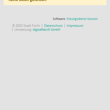
(Wird in
Software:
Sitzungsdienst
Session
© 2025 Stadt Fürth
Datenschutz
Impressum
Umsetzung:
digitalfabriX GmbH