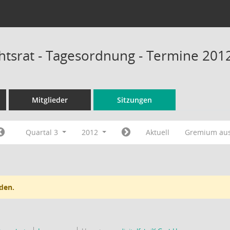
htsrat - Tagesordnung - Termine 201
Mitglieder
Sitzungen
Quartal 3
2012
Aktuell
Gremium au
den.