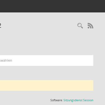
2
Recherc
RSS-
swählen
(Wird in
Software:
Sitzungsdienst
Session