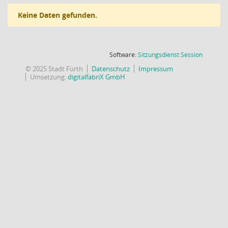
Keine Daten gefunden.
(Wird in
Software:
Sitzungsdienst
Session
© 2025 Stadt Fürth
Datenschutz
Impressum
Umsetzung:
digitalfabriX GmbH