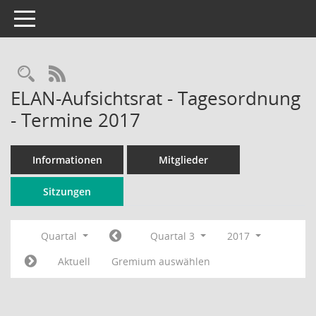
Toggle navigation
Rechercheauswahl
RSS-Feed
ELAN-Aufsichtsrat - Tagesordnung
- Termine 2017
Informationen
Mitglieder
Sitzungen
Quartal
Quartal 3
2017
Aktuell
Gremium auswählen