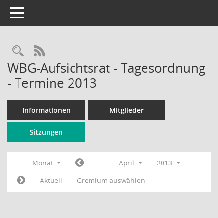
Toggle navigation
Rechercheauswahl
RSS-Feed
WBG-Aufsichtsrat - Tagesordnung
- Termine 2013
Informationen
Mitglieder
Sitzungen
Monat
April
2013
Aktuell
Gremium auswählen