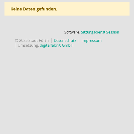
Keine Daten gefunden.
(Wird in
Software:
Sitzungsdienst
Session
© 2025 Stadt Fürth
Datenschutz
Impressum
Umsetzung:
digitalfabriX GmbH