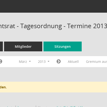
tsrat - Tagesordnung - Termine 201
Mitglieder
Sitzungen
März
2013
Aktuell
Gremium au
den.