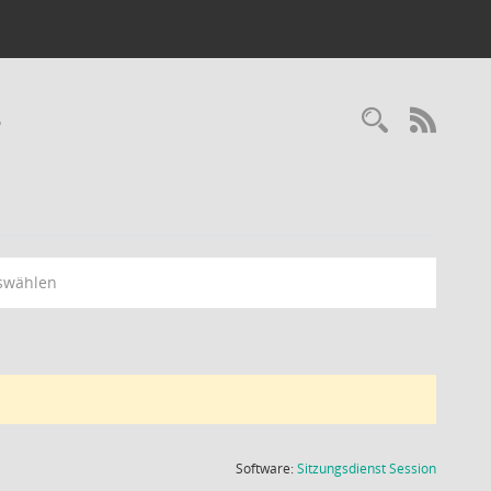
3
Recherc
RSS-
swählen
(Wird in
Software:
Sitzungsdienst
Session