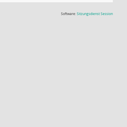
(Wird in
Software:
Sitzungsdienst
Session