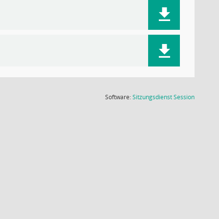
(Wird in
Software:
Sitzungsdienst
Session