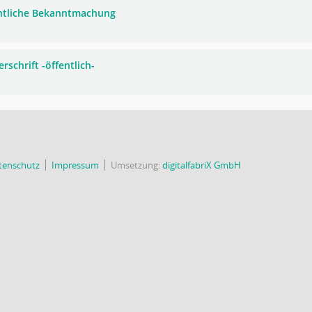
ntliche Bekanntmachung
rschrift -öffentlich-
tenschutz
Impressum
Umsetzung:
digitalfabriX GmbH