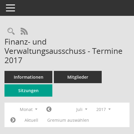
Toggle navigation
Rechercheauswahl
RSS-Feed
Finanz- und
Verwaltungsausschuss - Termine
2017
Informationen
Mitglieder
Sitzungen
Monat
Juli
2017
Aktuell
Gremium auswählen