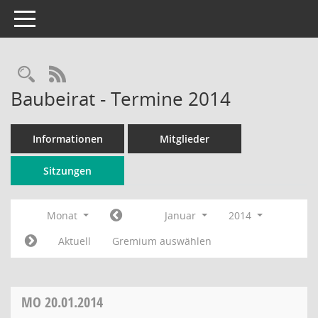
Toggle navigation
Rechercheauswahl
RSS-Feed
Baubeirat - Termine 2014
Informationen
Mitglieder
Sitzungen
Monat
Januar
2014
Aktuell
Gremium auswählen
MO
20.01.2014