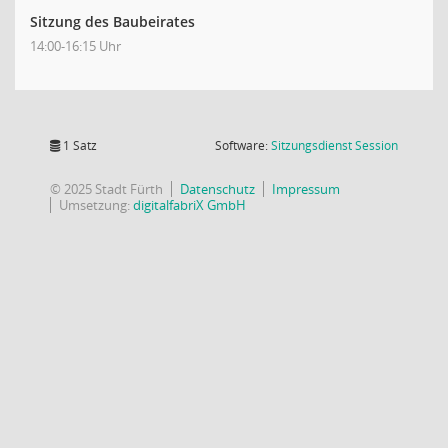
Sitzung des Baubeirates
14:00-16:15 Uhr
(Wird in
1 Satz
Software:
Sitzungsdienst
Session
© 2025 Stadt Fürth
Datenschutz
Impressum
Umsetzung:
digitalfabriX GmbH