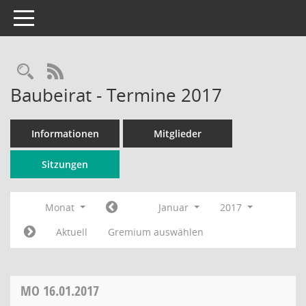
Toggle navigation
Rechercheauswahl
RSS-Feed
Baubeirat - Termine 2017
Informationen
Mitglieder
Sitzungen
Monat
Januar
2017
Aktuell
Gremium auswählen
MO
16.01.2017