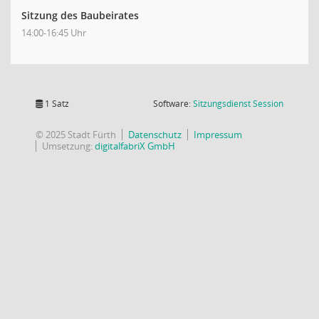
Sitzung des Baubeirates
14:00-16:45 Uhr
(Wird in
1 Satz
Software:
Sitzungsdienst
Session
© 2025 Stadt Fürth
Datenschutz
Impressum
Umsetzung:
digitalfabriX GmbH