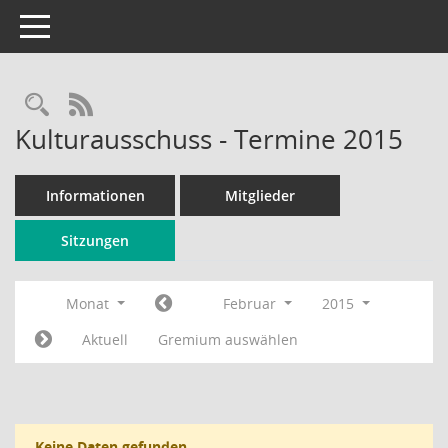
Toggle navigation
Rechercheauswahl
RSS-Feed
Kulturausschuss - Termine 2015
Informationen
Mitglieder
Sitzungen
Monat
Februar
2015
Aktuell
Gremium auswählen
Keine Daten gefunden.