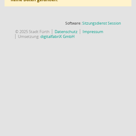
(Wird in
Software:
Sitzungsdienst
Session
© 2025 Stadt Fürth
Datenschutz
Impressum
Umsetzung:
digitalfabriX GmbH