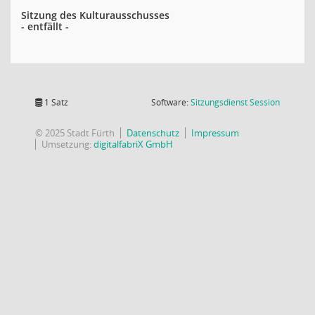
Sitzung des Kulturausschusses
- entfällt -
(Wird in
1 Satz
Software:
Sitzungsdienst
Session
© 2025 Stadt Fürth
Datenschutz
Impressum
Umsetzung:
digitalfabriX GmbH