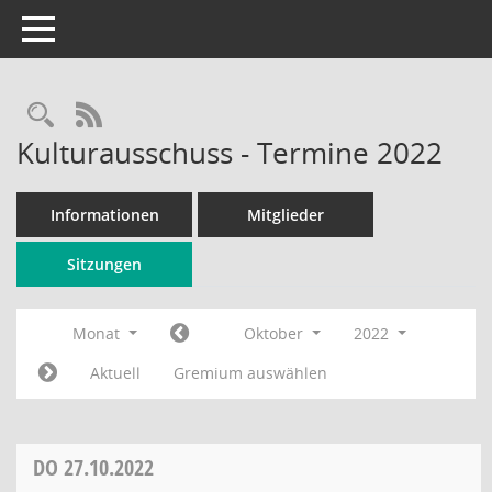
Toggle navigation
Rechercheauswahl
RSS-Feed
Kulturausschuss - Termine 2022
Informationen
Mitglieder
Sitzungen
Monat
Oktober
2022
Aktuell
Gremium auswählen
DO
27.10.2022