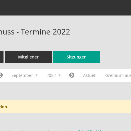
huss - Termine 2022
Mitglieder
Sitzungen
September
2022
Aktuell
Gremium au
den.