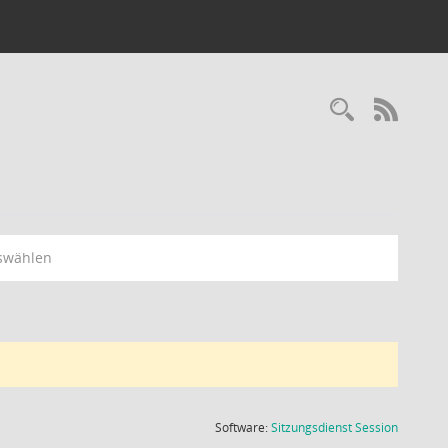
Recherc
RSS-
swählen
(Wird in
Software:
Sitzungsdienst
Session