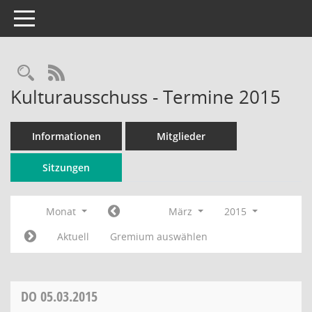
Toggle navigation
Rechercheauswahl
RSS-Feed
Kulturausschuss - Termine 2015
Informationen
Mitglieder
Sitzungen
Monat
März
2015
Aktuell
Gremium auswählen
DO
05.03.2015