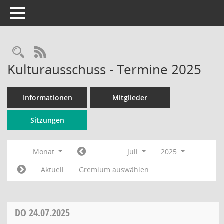
Toggle navigation
Rechercheauswahl
RSS-Feed
Kulturausschuss - Termine 2025
Informationen
Mitglieder
Sitzungen
Monat
Juli
2025
Aktuell
Gremium auswählen
DO
24.07.2025