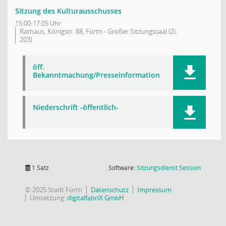
Sitzung des Kulturausschusses
15:00-17:05 Uhr
Rathaus, Königstr. 88, Fürth - Großer Sitzungssaal (Zi.
203)
öff.
Bekanntmachung/Presseinformation
Niederschrift -öffentlich-
(Wird in
1 Satz
Software:
Sitzungsdienst
Session
© 2025 Stadt Fürth
Datenschutz
Impressum
Umsetzung:
digitalfabriX GmbH