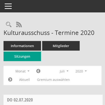
Toggle navigation
Rechercheauswahl
RSS-Feed
Kulturausschuss - Termine 2020
Informationen
Mitglieder
Sitzungen
Monat
Juli
2020
Aktuell
Gremium auswählen
DO
02.07.2020