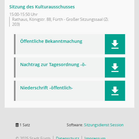
Sitzung des Kulturausschusses
15:00-15:50 Uhr
Rathaus, Königstr. 88, Fürth - Großer Sitzungssaal (Zi.
203)
Öffentliche Bekanntmachung
Nachtrag zur Tagesordnung -ö-
Niederschrift -öffentlich-
(Wird in
1 Satz
Software:
Sitzungsdienst
Session
© 2025 Stadt Fürth
Datenschutz
Impressum