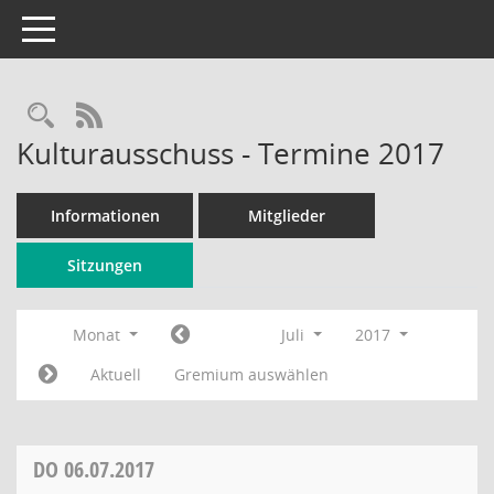
Toggle navigation
Rechercheauswahl
RSS-Feed
Kulturausschuss - Termine 2017
Informationen
Mitglieder
Sitzungen
Monat
Juli
2017
Aktuell
Gremium auswählen
DO
06.07.2017