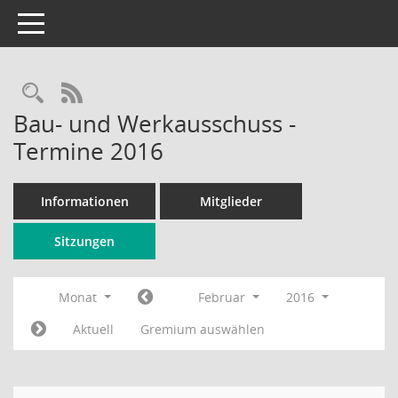
Toggle navigation
Rechercheauswahl
RSS-Feed
Bau- und Werkausschuss -
Termine 2016
Informationen
Mitglieder
Sitzungen
Monat
Februar
2016
Aktuell
Gremium auswählen