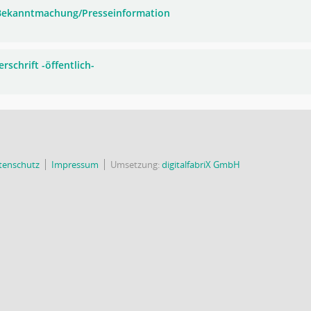
 Bekanntmachung/Presseinformation
rschrift -öffentlich-
tenschutz
Impressum
Umsetzung:
digitalfabriX GmbH