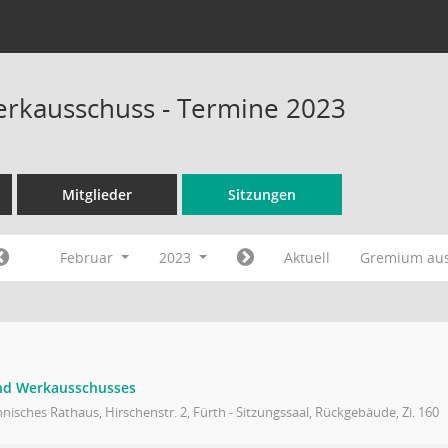
rkausschuss - Termine 2023
Mitglieder
Sitzungen
Februar
2023
Aktuell
Gremium au
und Werkausschusses
nisches Rathaus, Hirschenstr. 2, Fürth - Sitzungssaal, Rückgebäude, Zi. 160