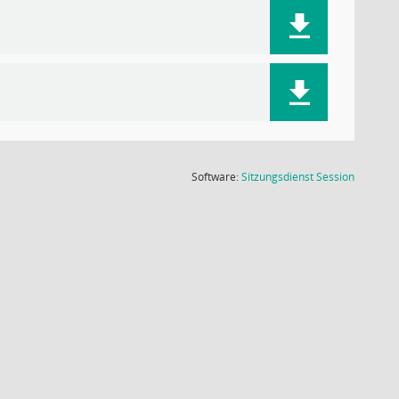
(Wird in
Software:
Sitzungsdienst
Session