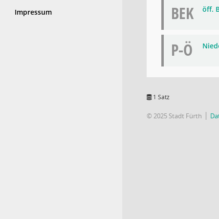
BEK
öff.
Impressum
P-Ö
Niede
1 Satz
© 2025 Stadt Fürth
Da