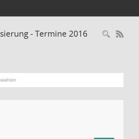
isierung - Termine 2016
Recherc
RSS-
swählen