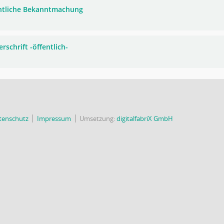
ntliche Bekanntmachung
rschrift -öffentlich-
tenschutz
Impressum
Umsetzung:
digitalfabriX GmbH