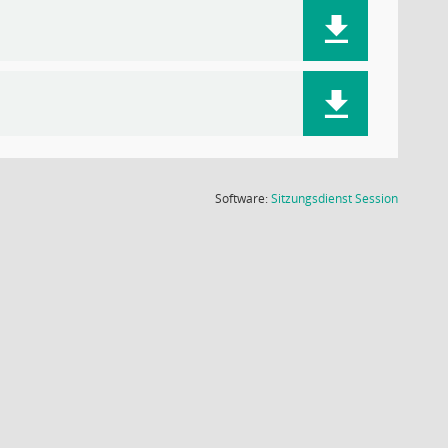
(Wird in
Software:
Sitzungsdienst
Session