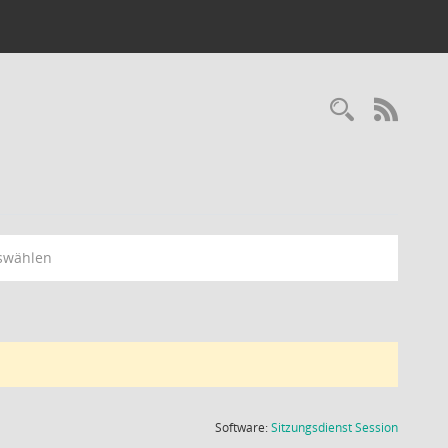
Recherc
RSS-
swählen
(Wird in
Software:
Sitzungsdienst
Session