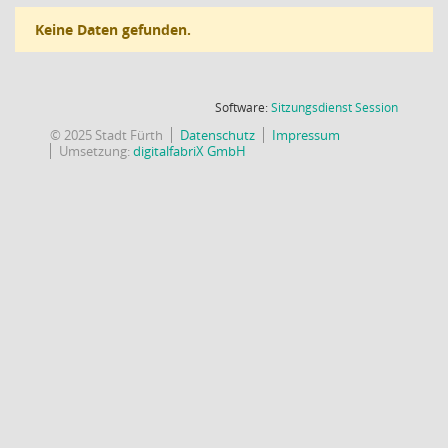
Keine Daten gefunden.
(Wird in
Software:
Sitzungsdienst
Session
© 2025 Stadt Fürth
Datenschutz
Impressum
Umsetzung:
digitalfabriX GmbH