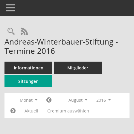
Toggle navigation
Rechercheauswahl
RSS-Feed
Andreas-Winterbauer-Stiftung -
Termine 2016
Informationen
Mitglieder
Sitzungen
Monat
August
2016
Aktuell
Gremium auswählen