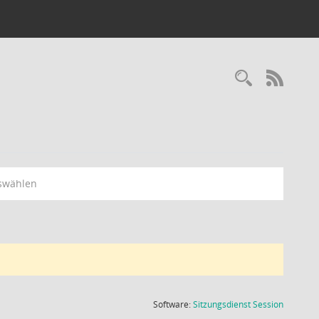
Recherc
RSS-
swählen
(Wird in
Software:
Sitzungsdienst
Session