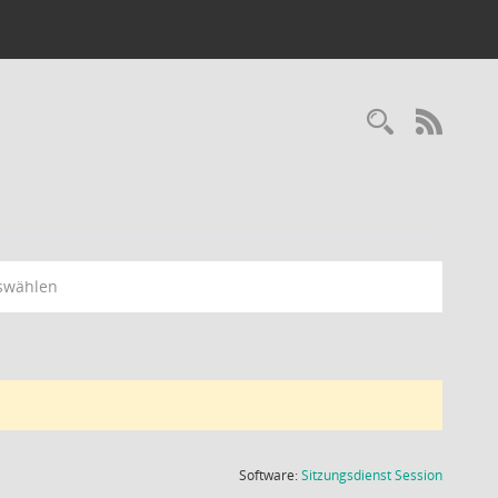
Recherc
RSS-
swählen
(Wird in
Software:
Sitzungsdienst
Session