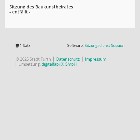
Sitzung des Baukunstbeirates
- entfällt -
(Wird in
1 Satz
Software:
Sitzungsdienst
Session
© 2025 Stadt Fürth
Datenschutz
Impressum
Umsetzung:
digitalfabriX GmbH