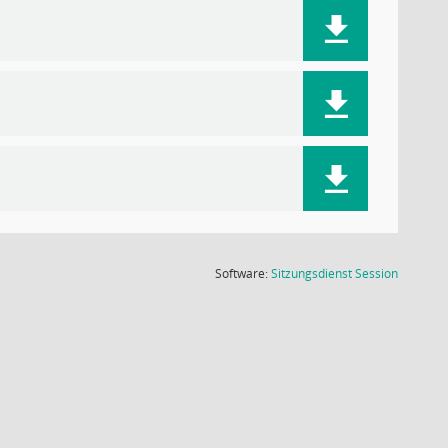
(Wird in
Software:
Sitzungsdienst
Session