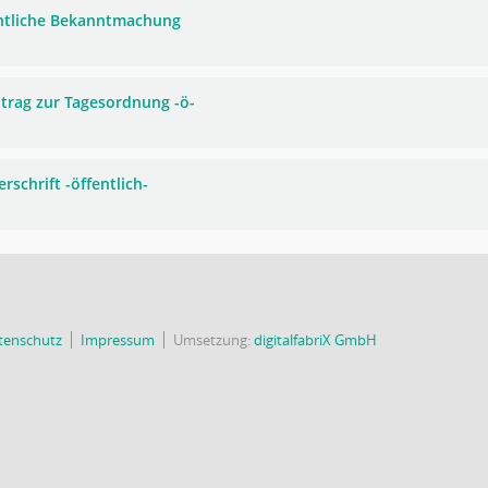
ntliche Bekanntmachung
trag zur Tagesordnung -ö-
rschrift -öffentlich-
tenschutz
Impressum
Umsetzung:
digitalfabriX GmbH