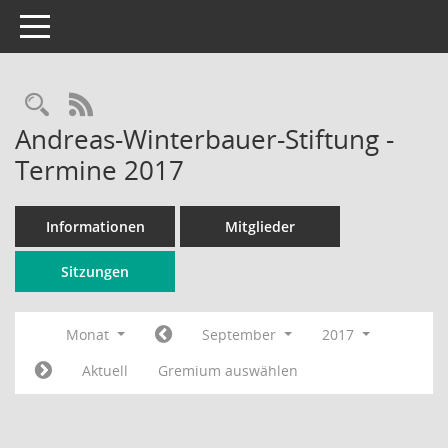
Toggle navigation
Rechercheauswahl
RSS-Feed
Andreas-Winterbauer-Stiftung -
Termine 2017
Informationen
Mitglieder
Sitzungen
Monat
September
2017
Aktuell
Gremium auswählen