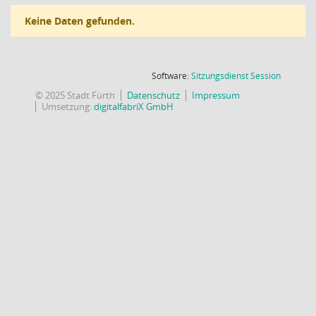
Keine Daten gefunden.
(Wird in
Software:
Sitzungsdienst
Session
© 2025 Stadt Fürth
Datenschutz
Impressum
Umsetzung:
digitalfabriX GmbH