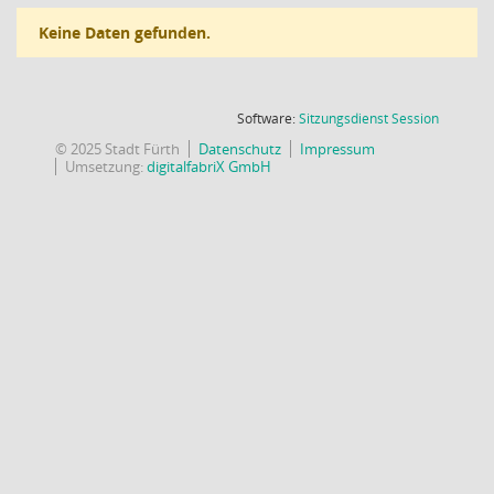
Keine Daten gefunden.
(Wird in
Software:
Sitzungsdienst
Session
© 2025 Stadt Fürth
Datenschutz
Impressum
Umsetzung:
digitalfabriX GmbH