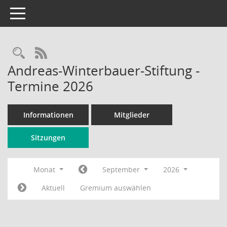
Toggle navigation
Rechercheauswahl
RSS-Feed
Andreas-Winterbauer-Stiftung -
Termine 2026
Informationen
Mitglieder
Sitzungen
Monat
September
2026
Aktuell
Gremium auswählen