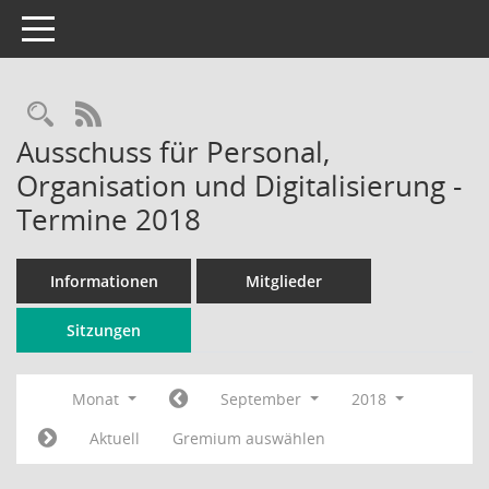
Toggle navigation
Rechercheauswahl
RSS-Feed
Ausschuss für Personal,
Organisation und Digitalisierung -
Termine 2018
Informationen
Mitglieder
Sitzungen
Monat
September
2018
Aktuell
Gremium auswählen