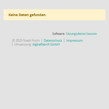
Keine Daten gefunden.
(Wird in
Software:
Sitzungsdienst
Session
© 2025 Stadt Fürth
Datenschutz
Impressum
Umsetzung:
digitalfabriX GmbH