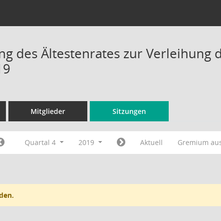
ng des Ältestenrates zur Verleihung d
19
Mitglieder
Sitzungen
Quartal 4
2019
Aktuell
Gremium au
den.