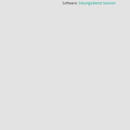
(Wird in
Software:
Sitzungsdienst
Session