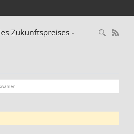
es Zukunftspreises -
Recherc
RSS-
swählen