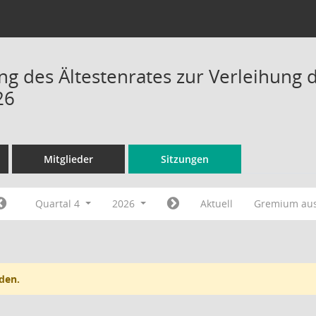
ng des Ältestenrates zur Verleihung d
26
Mitglieder
Sitzungen
Quartal 4
2026
Aktuell
Gremium au
den.