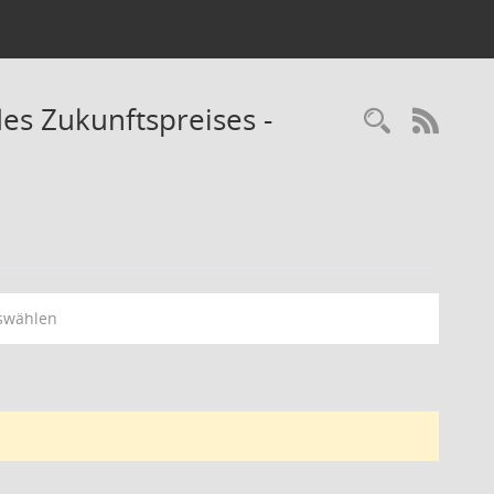
es Zukunftspreises -
Recherc
RSS-
swählen