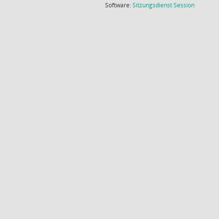
(Wird in
Software:
Sitzungsdienst
Session